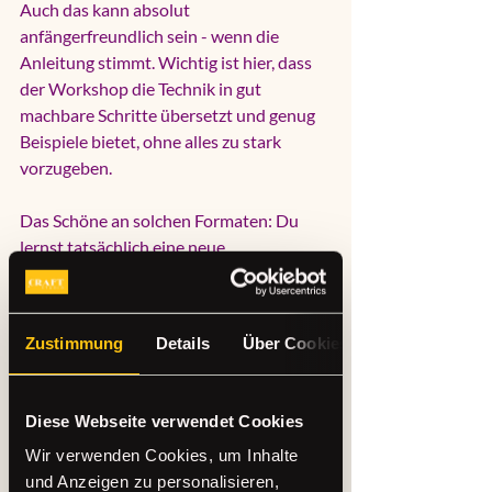
Auch das kann absolut 
anfängerfreundlich sein - wenn die 
Anleitung stimmt. Wichtig ist hier, dass 
der Workshop die Technik in gut 
machbare Schritte übersetzt und genug 
Beispiele bietet, ohne alles zu stark 
vorzugeben.
Das Schöne an solchen Formaten: Du 
lernst tatsächlich eine neue 
Herangehensweise kennen. Gleichzeitig 
bleibt das Ergebnis individuell. Zwei 
Menschen arbeiten mit denselben 
Zustimmung
Details
Über Cookies
Materialien und gehen trotzdem mit 
komplett unterschiedlichen Stücken 
nach Hause. Genau das macht DIY so 
Diese Webseite verwendet Cookies
charmant.
Wir verwenden Cookies, um Inhalte
und Anzeigen zu personalisieren,
Locker, bunt und ideal für 