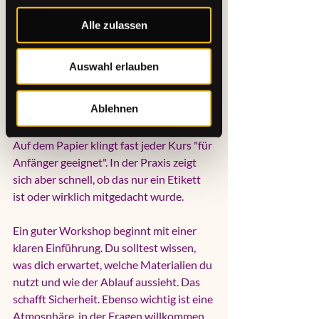
Gleichgewicht macht einen Workshop 
wirklich einsteigerfreundlich.
Alle zulassen
Woran du wirklich gute 
Auswahl erlauben
Workshops für Einsteiger 
erkennst
Ablehnen
Auf dem Papier klingt fast jeder Kurs "für 
Anfänger geeignet". In der Praxis zeigt 
sich aber schnell, ob das nur ein Etikett 
ist oder wirklich mitgedacht wurde.
Ein guter Workshop beginnt mit einer 
klaren Einführung. Du solltest wissen, 
was dich erwartet, welche Materialien du 
nutzt und wie der Ablauf aussieht. Das 
schafft Sicherheit. Ebenso wichtig ist eine 
Atmosphäre, in der Fragen willkommen 