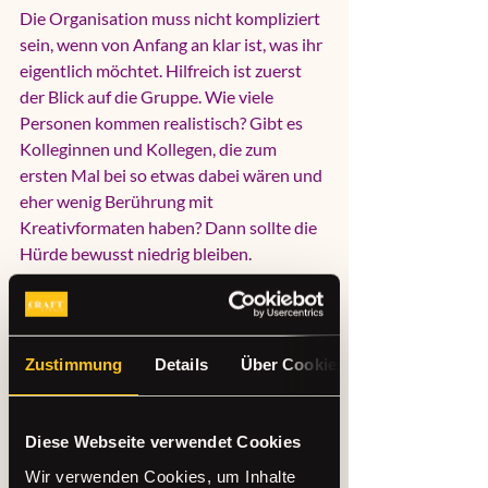
Die Organisation muss nicht kompliziert 
sein, wenn von Anfang an klar ist, was ihr 
eigentlich möchtet. Hilfreich ist zuerst 
der Blick auf die Gruppe. Wie viele 
Personen kommen realistisch? Gibt es 
Kolleginnen und Kollegen, die zum 
ersten Mal bei so etwas dabei wären und 
eher wenig Berührung mit 
Kreativformaten haben? Dann sollte die 
Hürde bewusst niedrig bleiben.
Auch der Zeitrahmen ist wichtig. Für ein 
Teamevent unter der Woche sind 
kompakte Formate oft ideal. Zwei bis 
Zustimmung
Details
Über Cookies
drei Stunden reichen meistens völlig aus, 
damit eine gute Mischung aus 
Ankommen, Gestalten und entspanntem 
Diese Webseite verwendet Cookies
Austausch entsteht. Für größere 
Wir verwenden Cookies, um Inhalte