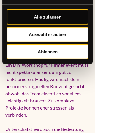
Andere wollen mehr Freiheit und 
probieren gern selbst aus. Beides ist 
möglich - wichtig ist nur, dass das Format 
Alle zulassen
dazu passt.
Auswahl erlauben
Was Unternehmen bei der 
Auswahl oft unterschätzen
Ablehnen
Ein DIY Workshop für Firmenevent muss 
nicht spektakulär sein, um gut zu 
funktionieren. Häufig wird nach dem 
besonders originellen Konzept gesucht, 
obwohl das Team eigentlich vor allem 
Leichtigkeit braucht. Zu komplexe 
Projekte können eher stressen als 
verbinden.
Unterschätzt wird auch die Bedeutung 