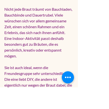
Nicht jede Braut träumt von Bauchladen, 
Bauchbinde und Dauertrubel. Viele 
wünschen sich vor allem gemeinsame 
Zeit, einen schönen Rahmen und ein 
Erlebnis, das sich nach ihnen anfühlt. 
Eine Indoor-Aktivität passt deshalb 
besonders gut zu Bräuten, die es 
persönlich, kreativ oder entspannt 
mögen.
Sie ist auch ideal, wenn die 
Freundesgruppe sehr unterschiedlich ist. 
Die eine liebt DIY, die andere ist 
eigentlich nur wegen der Braut dabei, die 
nächste reist von weiter weg an und 
kennt noch niemanden richtig. Ein gutes 
Mitmachformat verbindet genau diese 
Menschen, ohne dass jemand sich 