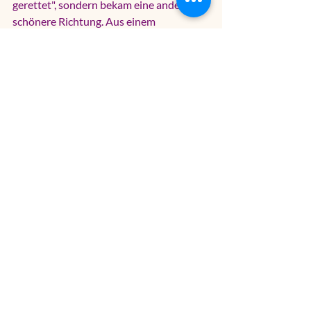
gerettet", sondern bekam eine andere, oft 
schönere Richtung. Aus einem 
geplatzten Outdoor-Plan wird etwas, 
das ruhig, farbig und überraschend 
verbindend ist. Das kann ein selbst 
gestaltetes Glas sein, ein Druck, eine 
Kerze oder ein Bild - und jedes Mal, wenn 
jemand es später sieht, ist die 
gemeinsame Zeit wieder kurz da.
Wenn du also das nächste Mal nach 
einer kreativen Gruppenaktivität bei 
Regen suchst, denk nicht nur in 
Kategorien wie Beschäftigung oder 
Schlechtwetterprogramm. Denk an 
Atmosphäre, Leichtigkeit und das gute 
Gefühl, zusammen etwas zu machen, 
ohne dass jemand erst etwas können 
muss. Genau darin steckt oft der 
Unterschied zwischen einer Notlösung 