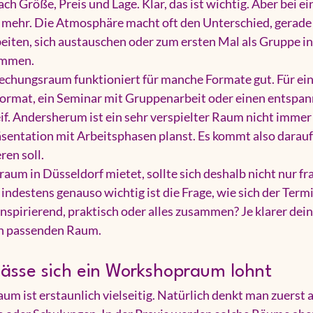
ch Größe, Preis und Lage. Klar, das ist wichtig. Aber bei e
mehr. Die Atmosphäre macht oft den Unterschied, gerade
eiten, sich austauschen oder zum ersten Mal als Gruppe i
ommen.
echungsraum funktioniert für manche Formate gut. Für ein 
Format
, ein Seminar mit Gruppenarbeit oder einen entspa
teif. Andersherum ist ein sehr verspielter Raum nicht immer
äsentation mit Arbeitsphasen planst. Es kommt also darauf 
en soll.
m in Düsseldorf mietet, sollte sich deshalb nicht nur frag
estens genauso wichtig ist die Frage, wie sich der Termin
inspirierend, praktisch oder alles zusammen? Je klarer dein Z
den passenden Raum.
lässe sich ein Workshopraum lohnt
m ist erstaunlich vielseitig. Natürlich denkt man zuerst a