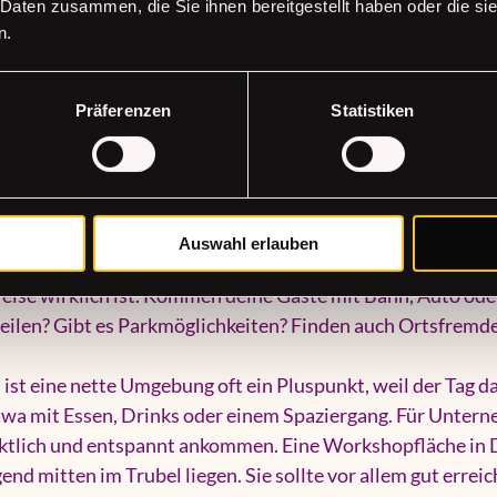
 Daten zusammen, die Sie ihnen bereitgestellt haben oder die s
hilfreich. Wenn Menschen selbst 
etwas herstellen oder ges
n.
 angenehmes Licht und genügend Platz, um Ergebnisse abzu
enau hinzuschauen. Eine schöne Location allein reicht nicht,
Präferenzen
Statistiken
uss. Gleichzeitig musst du aber auch nicht für Ausstattun
. Die beste Lösung ist selten maximal viel, sondern passend 
orf - zentral ist gut, erreichbar ist bes
Auswahl erlauben
zentrale Adresse erst mal ideal. Für die Praxis ist entscheid
eise wirklich ist. Kommen deine Gäste mit Bahn, Auto oder
eilen? Gibt es Parkmöglichkeiten? Finden auch Ortsfremd
ist eine nette Umgebung oft ein Pluspunkt, weil der Tag d
twa mit Essen, Drinks oder einem Spaziergang. Für Unterne
ünktlich und entspannt ankommen. Eine Workshopfläche in 
end mitten im Trubel liegen. Sie sollte vor allem gut erreic