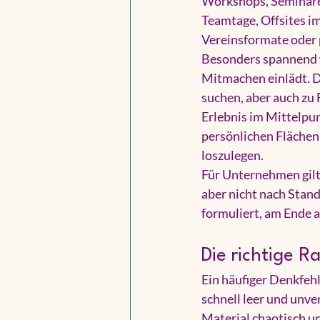
Workshops, Seminare 
Teamtage, Offsites i
Vereinsformate oder 
Besonders spannend w
Mitmachen einlädt. D
suchen, aber auch zu
Erlebnis im Mittelpun
persönlichen Flächen g
loszulegen.
Für Unternehmen gilt 
aber nicht nach Stan
formuliert, am Ende a
Die richtige R
Ein häufiger Denkfehl
schnell leer und unv
Material chaotisch u