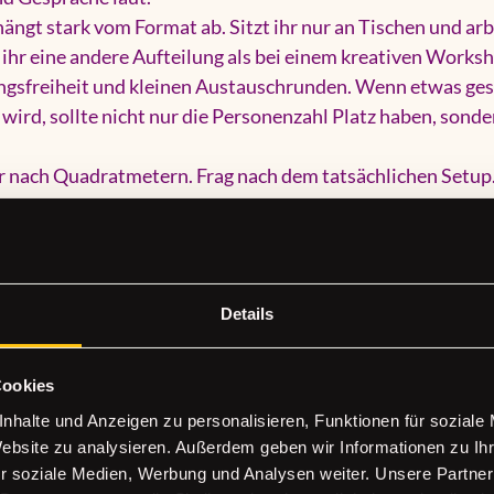
ngt stark vom Format ab. Sitzt ihr nur an Tischen und arb
 ihr eine andere Aufteilung als bei einem kreativen Worksh
gsfreiheit und kleinen Austauschrunden. Wenn etwas gest
 wird, sollte nicht nur die Personenzahl Platz haben, sonde
ur nach Quadratmetern. Frag nach dem tatsächlichen Setup
ibt es Arbeitsflächen? Ist genug Abstand vorhanden, dami
ere kommt? Genau solche Details entscheiden später darübe
 oder unnötig stressig wird.
Details
tung und Materialfragen
aum muss voll ausgestattet sein. Aber er sollte zu deinem
brauchst du vielleicht Präsentationstechnik, stabile WLA
Cookies
nung. Für ein Kreativformat sind Licht, Oberflächen, Wasc
nhalte und Anzeigen zu personalisieren, Funktionen für soziale
aterialorganisation oft wichtiger als ein großer Screen.
Website zu analysieren. Außerdem geben wir Informationen zu I
r soziale Medien, Werbung und Analysen weiter. Unsere Partner
mit Moderation planst, sind Flipchart, Pinnwand oder 