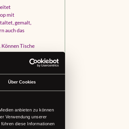
eitet 
op mit 
altet, 
gemalt, 
rn auch das 
. Können Tische 
t sich niemand 
r, ob sich der 
Über Cookies
 Plan passen. 
N-Verbindung 
hmöglichkeiten 
 Medien anbieten zu können
hrer Verwendung unserer
 führen diese Informationen