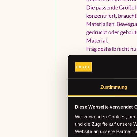
Die passende Größe hä
konzentriert, braucht
Materialien, Bewegun
gedruckt
 oder gebaut
Material.
Frag deshalb nicht n
umgestellt werden? G
gegenseitig in die Qu
Termin leicht anfühlt
Zustimmung
Technik, Ausstat
Nicht jeder Workshopr
Für ein Teammeeting 
Diese Webseite verwendet 
und eine gute Sitzord
Wir verwenden Cookies, um I
und eine praktische M
und die Zugriffe auf unsere 
Website an unsere Partner fü
Wenn du ein Seminar 