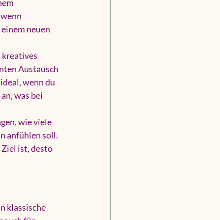
inem 
 wenn 
n einem neuen 
kreatives 
nnten Austausch 
 ideal, wenn du 
an, was bei 
en, wie viele 
 anfühlen soll. 
iel ist, desto 
n klassische 