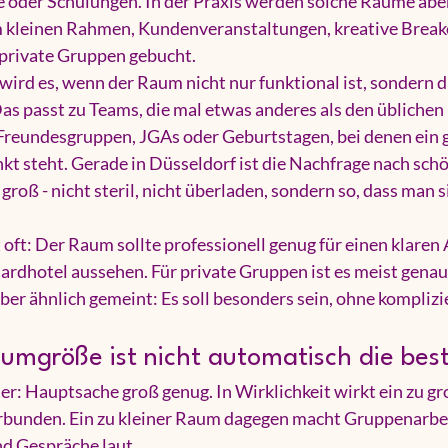
oder Schulungen. In der Praxis werden solche Räume aber
m kleinen Rahmen, Kundenveranstaltungen, kreative Break
private Gruppen gebucht.
ird es, wenn der Raum nicht nur funktional ist, sondern d
as passt zu Teams, die mal etwas anderes als den übliche
 Freundesgruppen, JGAs oder Geburtstagen, bei denen ein
kt steht. Gerade in Düsseldorf ist die Nachfrage nach schö
roß - nicht steril, nicht überladen, sondern so, dass man si
oft: Der Raum sollte professionell genug für einen klaren A
dardhotel aussehen. Für private Gruppen ist es meist gena
ber ähnlich gemeint: Es soll besonders sein, ohne komplizi
aumgröße ist nicht automatisch die bes
er: Hauptsache groß genug. In Wirklichkeit wirkt ein zu g
erbunden. Ein zu kleiner Raum dagegen macht Gruppenarbei
nd Gespräche laut.