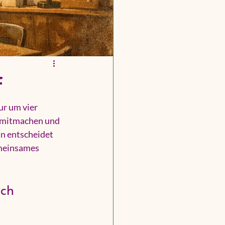
f
r um vier 
 mitmachen und 
n entscheidet 
emeinsames 
ch 