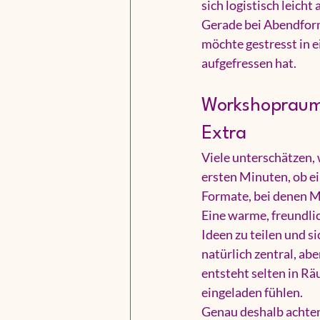
sich logistisch leicht
Gerade bei Abendfor
möchte gestresst in e
aufgefressen hat.
Workshopraum 
Extra
Viele unterschätzen,
ersten Minuten, ob e
Formate, bei denen M
Eine warme, freundlic
Ideen zu teilen und s
natürlich zentral, a
entsteht selten in Rä
eingeladen fühlen.
Genau deshalb achten