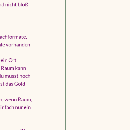
nd nicht bloß 
achformate, 
hle vorhanden 
ein Ort 
n Raum kann 
du musst noch 
st das Gold 
n, wenn Raum, 
nfach nur ein 