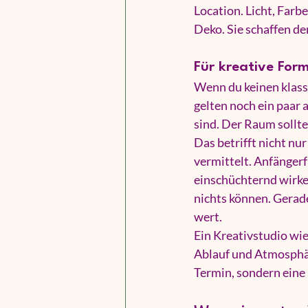
Location. Licht, Farbe
Deko. Sie schaffen de
Für kreative Form
Wenn du keinen klass
gelten noch ein paar 
sind. Der Raum sollte
Das betrifft nicht nu
vermittelt. Anfängerf
einschüchternd wirken
nichts können. Gerad
wert.
Ein Kreativstudio wi
Ablauf und Atmosphär
Termin, sondern eine