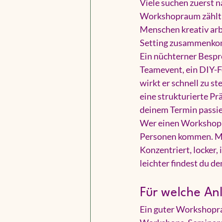
Viele suchen zuerst na
Workshopraum zählt 
Menschen kreativ arb
Setting zusammenk
Ein nüchterner Bespr
Teamevent, ein 
DIY-
wirkt er schnell zu s
eine strukturierte Pr
deinem Termin passier
Wer einen Workshoprau
Personen kommen. Mind
Konzentriert, locker, 
leichter findest du 
Für welche An
Ein guter Workshoprau