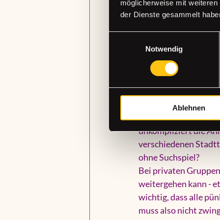
möglicherweise mit weiteren
Präsentationsfläche 
der Dienste gesammelt habe
eher robuste Tische,
trocknen zu lassen.
Einwilligungsauswahl
Hier lohnt es sich, g
Notwendig
improvisiert werden m
du gar nicht brauchst
Lage in Düsseld
Ablehnen
Natürlich klingt eine 
unkompliziert die Anr
verschiedenen Stadtt
ohne Suchspiel?
Bei privaten Gruppen 
weitergehen kann - e
wichtig, dass alle p
muss also nicht zwing