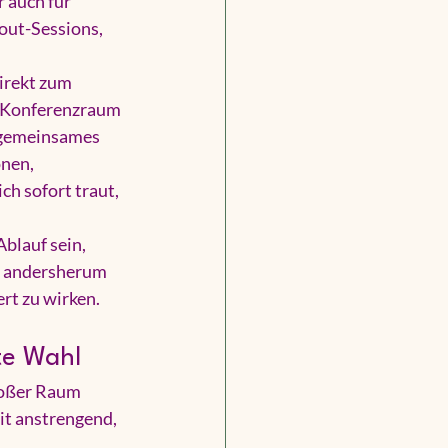
 auch für 
out-Sessions, 
irekt zum 
n Konferenzraum 
 gemeinsames 
nen, 
ch sofort traut, 
blauf sein, 
u andersherum 
ert zu wirken.
te Wahl
roßer Raum 
t anstrengend, 