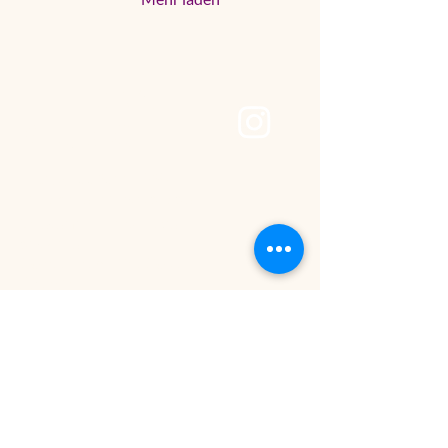
THE CRAFT
STUDIO
+49 (0)15565221368
hallo@the-craftstudio.de
Stresemannplatz 4 über
das Café
Coffee Brew | The Code
Agency
40210 Düsseldorf
Datenschutzerklärung
Cookie-Deklaration
Barrierefreiheitserklärung
Allgemeine