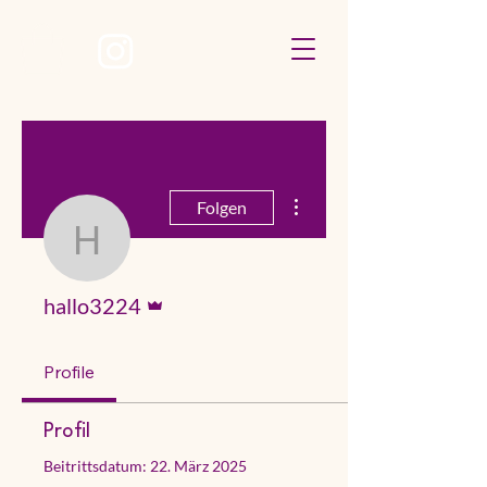
Weitere Optionen
Folgen
hallo3224
Administrator
hallo3224
Profile
Profil
Beitrittsdatum: 22. März 2025