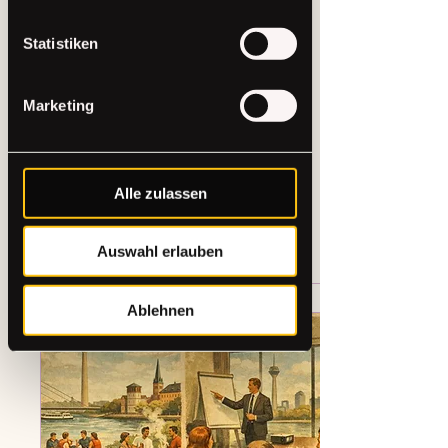
7. Aug. 2026
∙
5
Min.
haben.
Raum für Coachings
Statistiken
mieten in Düsseldorf
Raum für Coachings mieten
Marketing
in Düsseldorf: Finde eine
warme, flexible
Workshopfläche für klare
Gespräche, neue Ideen und
Alle zulassen
gute Gruppenenergie fürs
Team.
2
0
Auswahl erlauben
Ablehnen