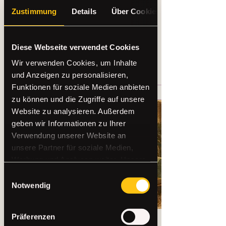
Gruppenevents: 12 kreative
Zustimmung
Details
Über Cookies
Formate für Anfänger, die
Gespräche anstoßen und
persönliche Erinnerungen
entstehen lassen - ganz
Diese Webseite verwendet Cookies
entspannt.
0
0
Wir verwenden Cookies, um Inhalte
und Anzeigen zu personalisieren,
Funktionen für soziale Medien anbieten
zu können und die Zugriffe auf unsere
Website zu analysieren. Außerdem
geben wir Informationen zu Ihrer
Verwendung unserer Website an
unsere Partner für soziale Medien,
Werbung und Analysen weiter. Unsere
Partner führen diese Informationen
Einwilligungsauswahl
möglicherweise mit weiteren Daten
Notwendig
zusammen, die Sie ihnen bereitgestellt
haben oder die sie im Rahmen Ihrer
Präferenzen
Nutzung der Dienste gesammelt