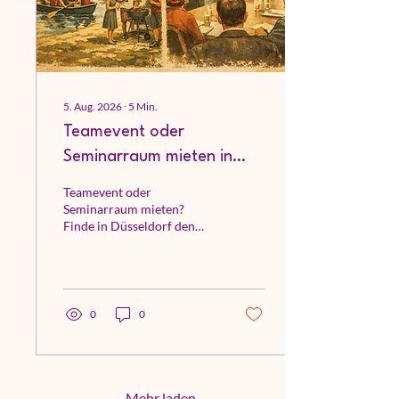
5. Aug. 2026
∙
5
Min.
Teamevent oder
Seminarraum mieten in
Düsseldorf
Teamevent oder
Seminarraum mieten?
Finde in Düsseldorf den
passenden Rahmen für
Workshops, Meetings und
kreative Teamzeit mit
echter Verbindung vor Ort.
0
0
Mehr laden