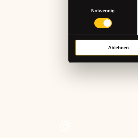
Einwilligungsauswahl
Notwendig
THE CRA
Ablehnen
STUDIO
+49 (0)15565221368
hallo@the-craftstudio.de
Stresemannplatz 4 über das Café
Coffee Brew | The Code Agency
40210 Düsseldorf