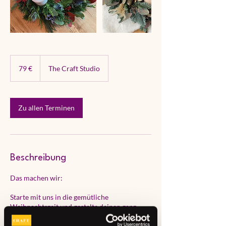
79
Euro
79 €
The Craft Studio
Zu allen Terminen
Beschreibung
Das machen wir:
Starte mit uns in die gemütliche
Weihnachtszeit und gestalte deinen ganz
persönlichen Adventskranz.
In unserem stimmungsvollen Atelier zeigen