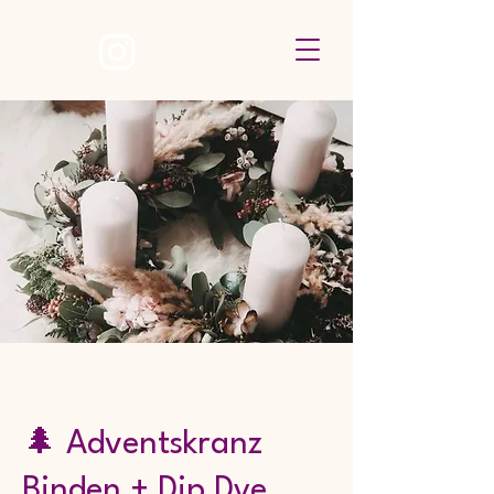
🌲 Adventskranz
Binden + Dip Dye