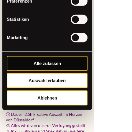
Präferenzen
Nutzung der Dienste gesammelt
💛 Du kreierst deinen individuellen Kranz
haben.
und kannst den sofort mitnehmen
Statistiken
💛 Bei uns sind sowohl Anfänger als auch
Fortgeschrittene willkommen
Marketing
💛 Bei uns findet ihr eine vielfältige Auswahl
an Materialien und Dekoration, um euren
Adventskranz individuell zu gestalten. Wenn
ihr besondere Wünsche habt oder eigene
Alle zulassen
Kerzen und Deko mitbringen möchtet, ist das
selbstverständlich möglich!
💛 Glühwein und Spekulatius sind inklusive
Auswahl erlauben
📍 Ort: The Craft Studio - Eingang über den
Ablehnen
Stresemannplatz 4 via "The Code Agency/
Coffee Brew“
🕒 Dauer: 2,5h kreative Auszeit im Herzen
von Düsseldorf
🎨 Alles wird von uns zur Verfügung gestellt
🍷 Inkl. Glühwein und Spekulatius - weitere