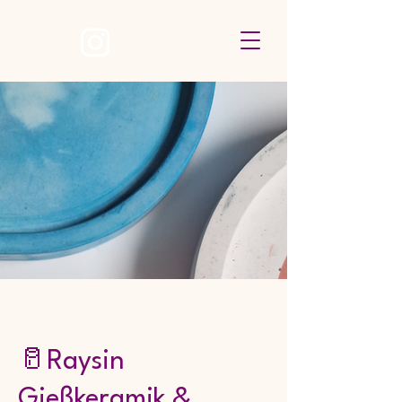
🥛Raysin
Gießkeramik &