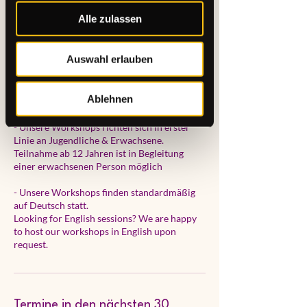
Alle zulassen
Good to know:
Auswahl erlauben
- Kostenfreie Stornierungen sind bis zu 60
Tage vor dem Termin möglich
- Bis 14 Tage vor dem Kurs können wir dich
Ablehnen
auf einen anderen Termin umbuchen
- Unsere Workshops richten sich in erster
Linie an Jugendliche & Erwachsene.
Teilnahme ab 12 Jahren ist in Begleitung
einer erwachsenen Person möglich
- Unsere Workshops finden standardmäßig
auf Deutsch statt.
Looking for English sessions? We are happy
to host our workshops in English upon
request.
Termine in den nächsten 30