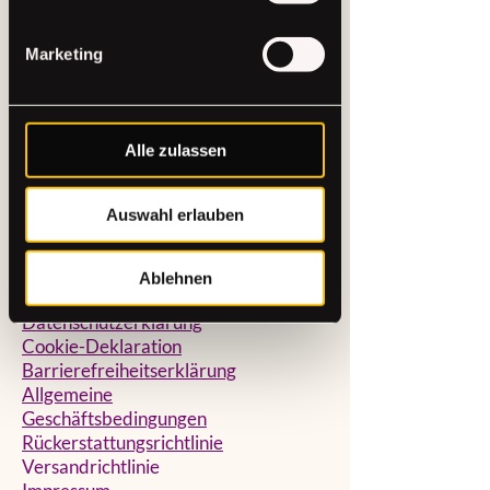
THE CRAFT
Marketing
STUDIO
+49 (0)15565221368
hallo@the-craftstudio.de
Alle zulassen
Stresemannplatz 4 über
das Café
Coffee Brew | The Code
Auswahl erlauben
Agency
40210 Düsseldorf
Ablehnen
Datenschutzerklärung
Cookie-Deklaration
Barrierefreiheitserklärung
Allgemeine
Geschäftsbedingungen
Rückerstattungsrichtlinie
Versandrichtlinie