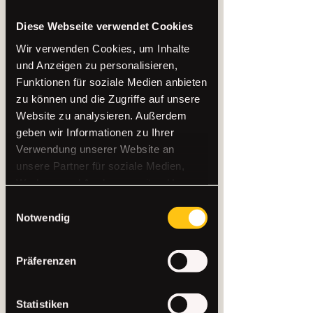
Diese Webseite verwendet Cookies
Wir verwenden Cookies, um Inhalte
und Anzeigen zu personalisieren,
Funktionen für soziale Medien anbieten
zu können und die Zugriffe auf unsere
Website zu analysieren. Außerdem
geben wir Informationen zu Ihrer
Verwendung unserer Website an
unsere Partner für soziale Medien,
Werbung und Analysen weiter. Unsere
Partner führen diese Informationen
Einwilligungsauswahl
möglicherweise mit weiteren Daten
Notwendig
zusammen, die Sie ihnen bereitgestellt
haben oder die sie im Rahmen Ihrer
Präferenzen
Nutzung der Dienste gesammelt
haben.
Statistiken