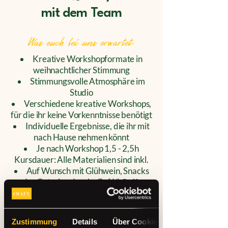
mit dem Team
Was euch bei uns erwartet:
Kreative Workshopformate in
weihnachtlicher Stimmung
Stimmungsvolle Atmosphäre im
Studio
Verschiedene kreative Workshops,
für die ihr keine Vorkenntnisse benötigt
Individuelle Ergebnisse, die ihr mit
nach Hause nehmen könnt
Je nach Workshop 1,5 - 2,5h
Kursdauer: Alle Materialien sind inkl.
Auf Wunsch mit Glühwein, Snacks
oder Catering durchs Café "
Coffee
Brew"
Euer Abend, euer Ablauf:
Zustimmung
Details
Über Cookies