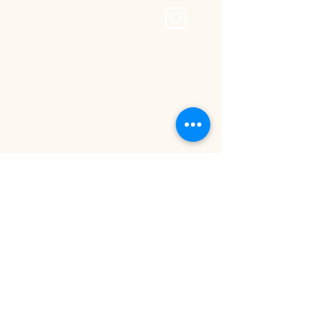
THE CRAFT
STUDIO
+49 (0)15565221368
hallo@the-craftstudio.de
Stresemannplatz 4 über
das Café
Coffee Brew | The Code
Agency
40210 Düsseldorf
Datenschutzerklärung
Cookie-Deklaration
Barrierefreiheitserklärung
Allgemeine
Geschäftsbedingungen
Rückerstattungsrichtlinie
Versandrichtlinie
Impressum