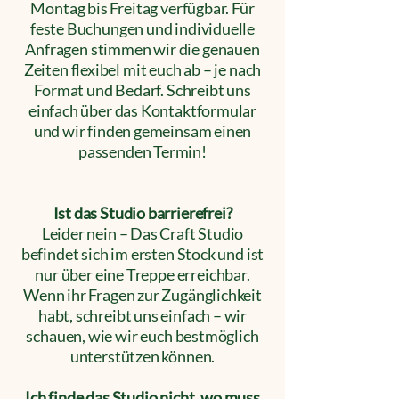
Montag bis Freitag verfügbar. Für
feste Buchungen und individuelle
Anfragen stimmen wir die genauen
Zeiten flexibel mit euch ab – je nach
Format und Bedarf. Schreibt uns
einfach über das Kontaktformular
und wir finden gemeinsam einen
passenden Termin!
Ist das Studio barrierefrei?
Leider nein – Das Craft Studio
befindet sich im ersten Stock und ist
nur über eine Treppe erreichbar.
Wenn ihr Fragen zur Zugänglichkeit
habt, schreibt uns einfach – wir
schauen, wie wir euch bestmöglich
unterstützen können.
Ich finde das Studio nicht, wo muss