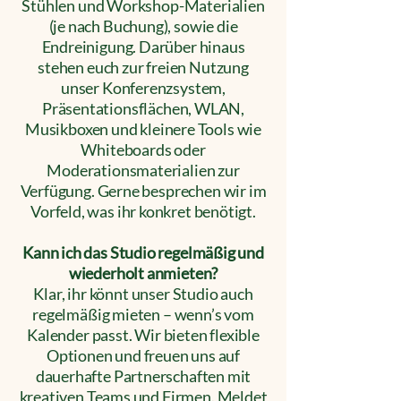
Stühlen und Workshop-Materialien
(je nach Buchung), sowie die
Endreinigung. Darüber hinaus
stehen euch zur freien Nutzung
unser Konferenzsystem,
Präsentationsflächen, WLAN,
Musikboxen und kleinere Tools wie
Whiteboards oder
Moderationsmaterialien zur
Verfügung. Gerne besprechen wir im
Vorfeld, was ihr konkret benötigt.​
Kann ich das Studio regelmäßig und
wiederholt anmieten?
Klar, ihr könnt unser Studio auch
regelmäßig mieten – wenn’s vom
Kalender passt. Wir bieten flexible
Optionen und freuen uns auf
dauerhafte Partnerschaften mit
kreativen Teams und Firmen. Meldet