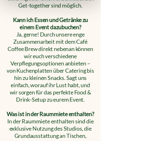
Get-together sind möglich.
Kann ich Essen und Getränke zu
einem Event dazubuchen?
Ja, gerne! Durch unsere enge
Zusammenarbeit mit dem Café
Coffee Brew direkt nebenan können
wir euch verschiedene
Verpflegungsoptionen anbieten –
von Kuchenplatten über Catering bis
hin zu kleinen Snacks. Sagt uns
einfach, worauf ihr Lust habt, und
wir sorgen für das perfekte Food &
Drink-Setup zu eurem Event.​
Was ist in der Raummiete enthalten?
In der Raummiete enthalten sind die
exklusive Nutzung des Studios, die
Grundausstattung an Tischen,