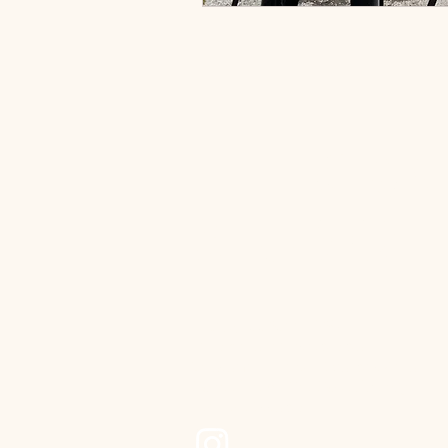
THE CRA
STUDIO
+49 (0)15565221368
hallo@the-craftstudio.de
Stresemannplatz 4 über das Café
Coffee Brew | The Code Agency
40210 Düsseldorf