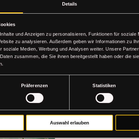
Details
Cookies
nhalte und Anzeigen zu personalisieren, Funktionen für soziale
Website zu analysieren. Außerdem geben wir Informationen zu I
r soziale Medien, Werbung und Analysen weiter. Unsere Partner
🎨Acrylic Painting 
 Daten zusammen, die Sie ihnen bereitgestellt haben oder die s
Kreativ auf Leinwand – mit Fa
n.
Ideen
Erfahre mehr!
Präferenzen
Statistiken
Tage werden geladen ...
39
39 €
Euro
Auswahl erlauben