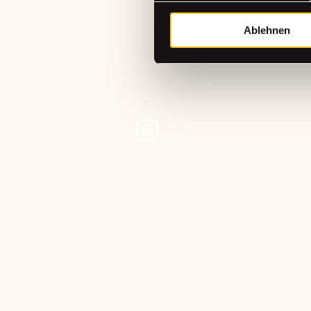
Ablehnen
+49 (0)15565221368
hallo@the-craftstudio.de
Stresemannplatz 4 über das Café
Coffee Brew | The Code Agency
40210 Düsseldorf
Datenschutzerklärung
Cookie-Deklaration
Barrierefreiheitserklärung
Allgemeine Geschäftsbedingung
Rückerstattungsrichtlinie
Versandrichtlinie
Impressum
© 2025 by The Craft Studio.