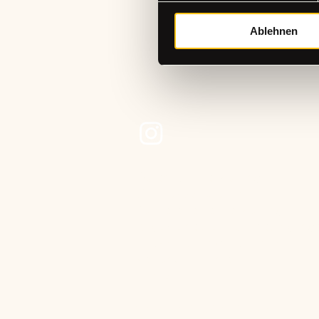
Ablehnen
+49 (0)15565221368
hallo@the-craftstudio.de
Stresemannplatz 4 über das Café
Coffee Brew | The Code Agency
40210 Düsseldorf
Datenschutzerklärung
Cookie-Deklaration
Barrierefreiheitserklärung
Allgemeine Geschäftsbedingung
Rückerstattungsrichtlinie
Versandrichtlinie
Impressum
© 2025 by The Craft Studio.