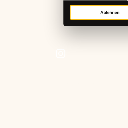
Ablehnen
+49 (0)15565221368
hallo@the-craftstudio.de
Stresemannplatz 4 über das Café
Coffee Brew | The Code Agency
40210 Düsseldorf
Datenschutzerklärung
Cookie-Deklaration
Barrierefreiheitserklärung
Allgemeine Geschäftsbedingung
Rückerstattungsrichtlinie
Versandrichtlinie
Impressum
© 2025 by The Craft Studio.