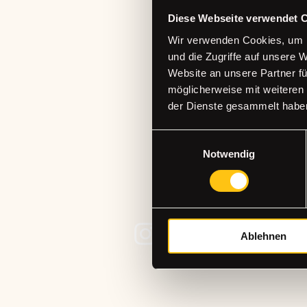
Diese Webseite verwendet 
THE CRA
Wir verwenden Cookies, um I
und die Zugriffe auf unsere 
Website an unsere Partner fü
STUDIO
möglicherweise mit weiteren
der Dienste gesammelt habe
Einwilligungsauswahl
+49 (0)15565221368
Notwendig
hallo@the-craftstudio.de
Stresemannplatz 4 über das Café
Coffee Brew | The Code Agency
40210 Düsseldorf
Ablehnen
Datenschutzerklärung
Cookie-Deklaration