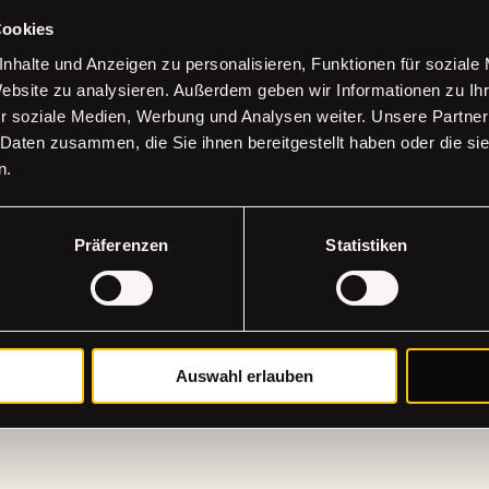
Cookies
FT
nhalte und Anzeigen zu personalisieren, Funktionen für soziale
Erhalte all
Website zu analysieren. Außerdem geben wir Informationen zu I
r soziale Medien, Werbung und Analysen weiter. Unsere Partner
Deine E-Mail
 Daten zusammen, die Sie ihnen bereitgestellt haben oder die s
n.
Newsletter jetzt 
Präferenzen
Statistiken
Abonnieren
Auswahl erlauben