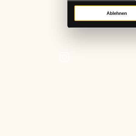
Ablehnen
+49 (0)15565221368
hallo@the-craftstudio.de
Stresemannplatz 4 über das Café
Coffee Brew | The Code Agency
40210 Düsseldorf
Datenschutzerklärung
Cookie-Deklaration
Barrierefreiheitserklärung
Allgemeine Geschäftsbedingung
Rückerstattungsrichtlinie
Versandrichtlinie
Impressum
© 2025 by The Craft Studio.