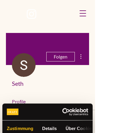
Weitere Optionen
Folgen
Seth
Profile
Profil
Beitrittsdatum: 26. Mai 2026
Zustimmung
Details
Über Cookies