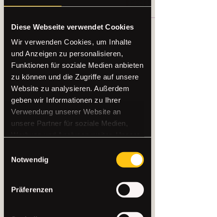
Diese Webseite verwendet Cookies
Es gibt noch nichts zu
Wir verwenden Cookies, um Inhalte
sehen
und Anzeigen zu personalisieren,
Funktionen für soziale Medien anbieten
Wenn dieses Mitglied Infos über sich
zu können und die Zugriffe auf unsere
selbst hinzufügt, erscheinen diese hier.
Website zu analysieren. Außerdem
geben wir Informationen zu Ihrer
Verwendung unserer Website an
unsere Partner für soziale Medien,
Werbung und Analysen weiter. Unsere
Partner führen diese Informationen
Einwilligungsauswahl
möglicherweise mit weiteren Daten
Notwendig
zusammen, die Sie ihnen bereitgestellt
haben oder die sie im Rahmen Ihrer
Präferenzen
Nutzung der Dienste gesammelt
haben.