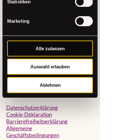
Statistiken
Marketing
THE CRAFT
STUDIO
Alle zulassen
+49 (0)15565221368
hallo@the-craftstudio.de
Stresemannplatz 4 über
Auswahl erlauben
das Café
Coffee Brew | The Code
Agency
Ablehnen
40210 Düsseldorf
Datenschutzerklärung
Cookie-Deklaration
Barrierefreiheitserklärung
Allgemeine
Geschäftsbedingungen