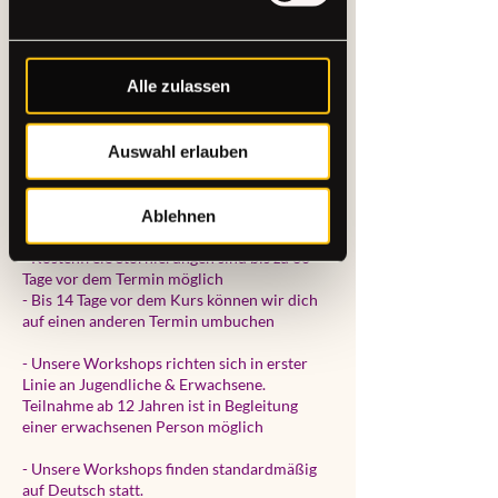
🕒 Dauer: 3 Stunden
🎨 Alle Materialien inklusive
🗓 Die Plätze sind begrenzt. Sichere dir
frühzeitig deinen Platz!
Alle zulassen
Good to know:
Auswahl erlauben
- Wir arbeiten mit Farbe, trage deshalb am
besten Kleidung, die auch mal einen Spritzer
abbekommen darf - Schürzen haben wir für
euch vor Ort
Ablehnen
- Kostenfreie Stornierungen sind bis zu 60
Tage vor dem Termin möglich
- Bis 14 Tage vor dem Kurs können wir dich
auf einen anderen Termin umbuchen
- Unsere Workshops richten sich in erster
Linie an Jugendliche & Erwachsene.
Teilnahme ab 12 Jahren ist in Begleitung
einer erwachsenen Person möglich
- Unsere Workshops finden standardmäßig
auf Deutsch statt.