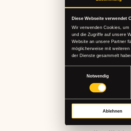
💛 Für Anfänger & F
Diese Webseite verwendet 
💛 2,5 Stunden kre
Wir verwenden Cookies, um I
und die Zugriffe auf unsere 
💛 weitere Schmucks
Website an unsere Partner fü
möglicherweise mit weiteren
📍 The Craft Studi
der Dienste gesammelt habe
🕒 Dauer: 2 - 2,5 S
🎨 Alle Materialien 
Einwilligungsauswahl
🗓 Die Plätze sind b
Notwendig
Good to know:
- Kostenfreie Storn
Ablehnen
- Bis 14 Tage vor d