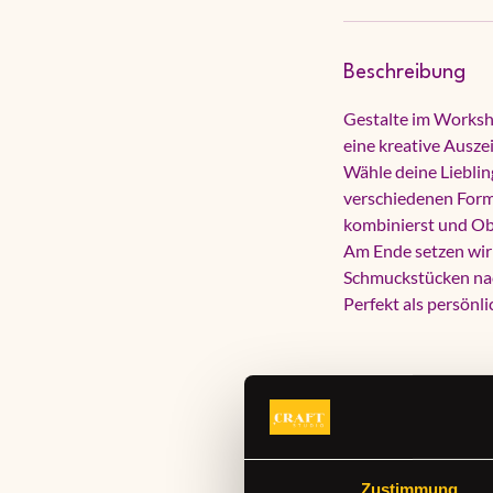
Beschreibung
Gestalte im Worksh
eine kreative Ausz
Wähle deine Liebling
verschiedenen Forme
kombinierst und Obe
Am Ende setzen wir 
Schmuckstücken na
Perfekt als persönl
Das erwartet dich
💛 Gestaltung von 
💛 Alle Materialien
Zustimmung