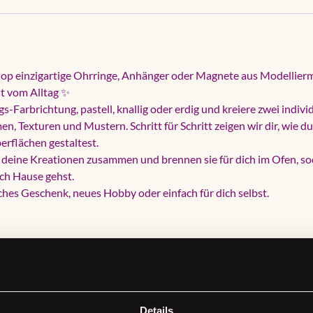
op einzigartige Ohrringe, Anhänger oder Magnete aus Modellier
eit vom Alltag ✨
s-Farbrichtung, pastell, knallig oder erdig und kreiere zwei indivi
n, Texturen und Mustern. Schritt für Schritt zeigen wir dir, wie d
rflächen gestaltest.
deine Kreationen zusammen und brennen sie für dich im Ofen, sod
ch Hause gehst.
iches Geschenk, neues Hobby oder einfach für dich selbst.
2 Ohrringen, Anhängern, Magneten oder Figuren
 inklusive! Du musst nichts mitbringen
Details