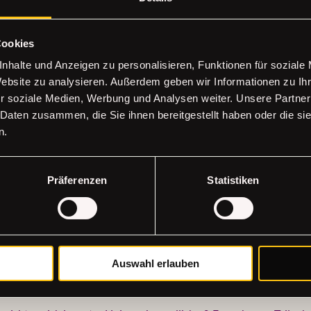
ortgeschrittene geeignet
Cookies
ative Auszeit im Herzen von Düsseldorf
nhalte und Anzeigen zu personalisieren, Funktionen für soziale
Website zu analysieren. Außerdem geben wir Informationen zu I
tücke könnt ihr für 9€ pro Stück erstellen
r soziale Medien, Werbung und Analysen weiter. Unsere Partner
 Daten zusammen, die Sie ihnen bereitgestellt haben oder die s
o (Eingang Stresemannplatz 4 – Coffee Brew / The Code Agency)
n.
tunden
inklusive
egrenzt. Sichere dir frühzeitig deinen Platz!
Präferenzen
Statistiken
ierungen sind bis zu 60 Tage vor dem Termin möglich
Auswahl erlauben
em Kurs können wir dich auf einen anderen Termin umbuchen