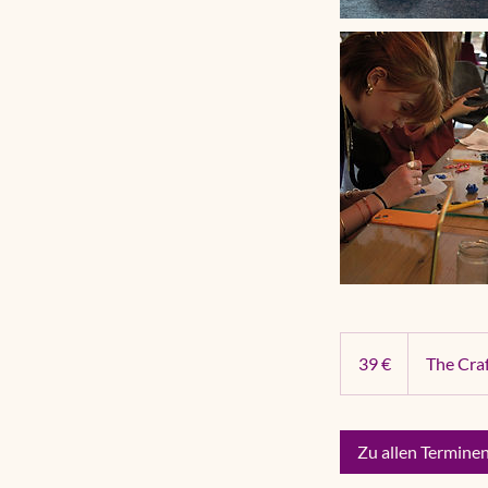
39
Euro
39 €
The Craf
Zu allen Termine