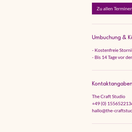
Zu allen Termine
Umbuchung & K
- Kostenfreie Storn
- Bis 14 Tage vor d
Kontaktangabe
The Craft Studio
+49 (0) 155652213
hallo@the-craftstu