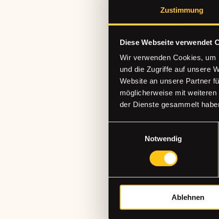
💛 Die Tasse, sowie 
Zustimmung
💛 Zusätzliche Tas
Diese Webseite verwendet 
Wir verwenden Cookies, um I
📍 The Craft Studio
und die Zugriffe auf unsere 
🕒 Dauer: 2 Stunde
Website an unsere Partner fü
🎨 Alle Materialien
möglicherweise mit weiteren
🗓 Begrenzte Plätze
der Dienste gesammelt habe
Einwilligungsauswahl
Good to know:
Notwendig
- Da wir in diesem 
einen Spritzer abb
- Kostenfreie Storn
Ablehnen
- Bis 14 Tage vor d