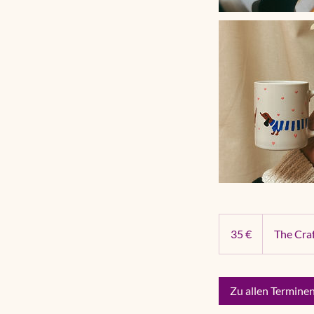
35
Euro
35 €
The Craf
Zu allen Termine