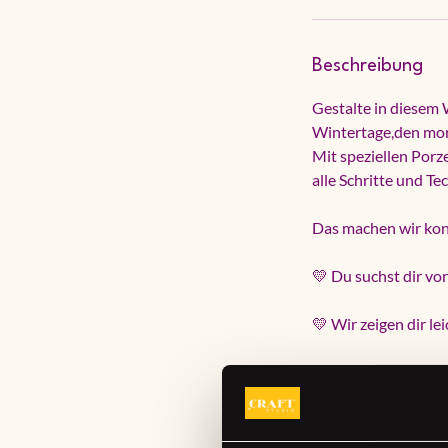
Beschreibung
Gestalte in diesem 
Wintertage,den mor
Mit speziellen Porz
alle Schritte und T
Das machen wir kon
💛 Du suchst dir vo
💛 Wir zeigen dir l
💛 Du bemalst deine
💛 Du nimmst dein p