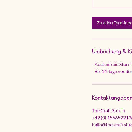
Zu allen Termine
Umbuchung & K
- Kostenfreie Storn
- Bis 14 Tage vor d
Kontaktangabe
The Craft Studio
+49 (0) 155652213
hallo@the-craftstu