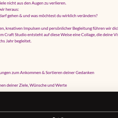
ele nicht aus den Augen zu verlieren.
ir heraus:
 darf gehen & und was möchtest du wirklich verändern?
n, kreativen Impulsen und persönlicher Begleitung führen wir dich 
Im Craft Studio entsteht auf diese Weise eine Collage, die deine V
hs Jahr begleitet.
Übungen zum Ankommen & Sortieren deiner Gedanken
nnen deiner Ziele, Wünsche und Werte
 die dir das Gestalten leicht machen
mit Magazinen, Stickern, Farben und deinen eigenen Fotos