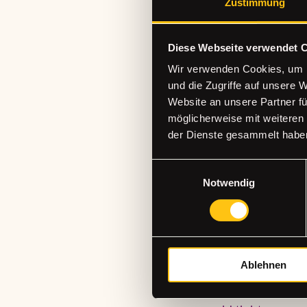
Zustimmung
💛 Du nimmst dein p
begleiten kann.
Diese Webseite verwendet 
📷 Vorab-Service:
Wir verwenden Cookies, um I
Schick uns bis zu 8 p
und die Zugriffe auf unsere 
für weitere Kreativ
Website an unsere Partner fü
WeTransfer: https:
möglicherweise mit weiteren
Datum deines Works
der Dienste gesammelt habe
📍 The Craft Studio
Einwilligungsauswahl
🕒 Dauer: 3 Stunde
Notwendig
🎨 Alle Materialien 
✨ Für wen ist der 
Für Jugendliche und
Für Menschen, die i
Ablehnen
Und besonders für al
Am Ende nimmst du n