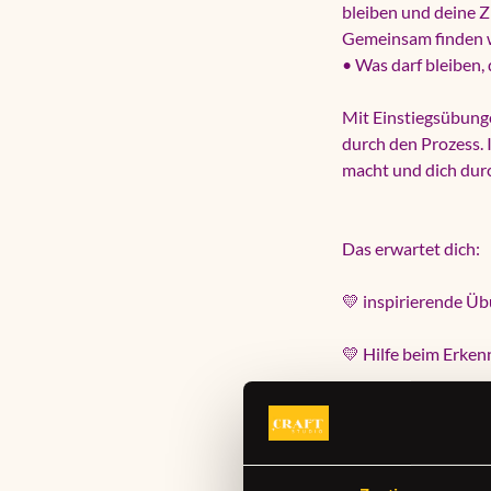
bleiben und deine Zi
Gemeinsam finden w
• Was darf bleiben,
Mit Einstiegsübunge
durch den Prozess. 
macht und dich durc
Das erwartet dich:
💛 inspirierende 
💛 Hilfe beim Erke
💛 kreative Impulse,
💛 freies Arbeiten 