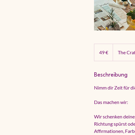
49
Euro
49 €
The Craf
Beschreibung
Nimm dir Zeit für d
Das machen wir:
Wir schenken deine
Richtung spürst ode
Affirmationen, Farbe