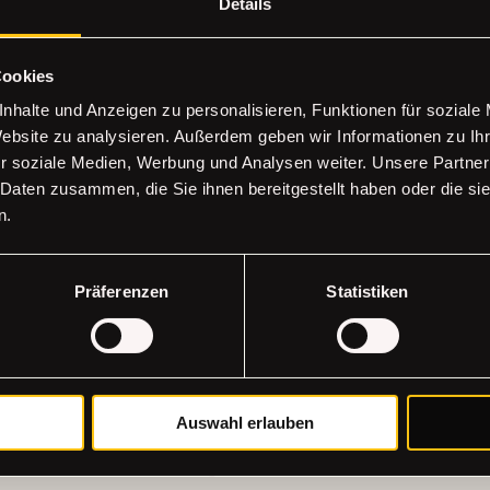
Details
ersönliches Vision Board direkt mit nach Hause, wo es dich durch
Cookies
nhalte und Anzeigen zu personalisieren, Funktionen für soziale
ersönliche Bilder, die wir für dich alle auf einer A4 Seite ausdrucke
Website zu analysieren. Außerdem geben wir Informationen zu I
ität auf deinem Board.
r soziale Medien, Werbung und Analysen weiter. Unsere Partner
//we.tl/r-oR0xY1Fnc8 mit dem Betreff „VisionBoard_VornameNa
 Daten zusammen, die Sie ihnen bereitgestellt haben oder die s
hops (mind. 3 Tage vorher).
n.
. Eingang über den Stresemannplatz 4 via „The Code Agency / Cof
n
Präferenzen
Statistiken
inklusive, solltest du aber schon etwas haben, kannst du das natür
Workshop geeignet?
 Erwachsene, die 2026 mit Klarheit, Motivation und neuer Energi
hre Träume sichtbar machen, neu sortieren oder mutig erste Schrit
Auswahl erlauben
le, die sagen: „Ich weiß noch gar nicht genau, was ich will.“
icht nur eine schöne Collage mit, sondern ein klares Bild von dem