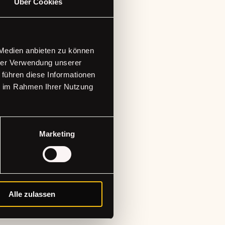
Über Cookies
 das neue Jahr
 Medien anbieten zu können
n. So ist noch Platz
hrer Verwendung unserer
 führen diese Informationen
chname“ und dem
ie im Rahmen Ihrer Nutzung
fee Brew“
Marketing
lich gern einpacken.
e starten möchten.
te gehen wollen.
Alle zulassen
, was dir wirklich