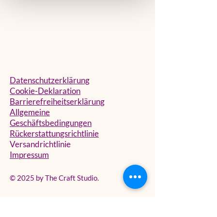
hallo@the-craftstudio.de
Stresemannplatz 4 über
das Café
Coffee Brew | The Code
Agency
40210 Düsseldorf
Datenschutzerklärung
Cookie-Deklaration
Barrierefreiheitserklärung
Allgemeine
Geschäftsbedingungen
Rückerstattungsrichtlinie
Versandrichtlinie
Impressum
© 2025 by The Craft Studio.
HIDDEN