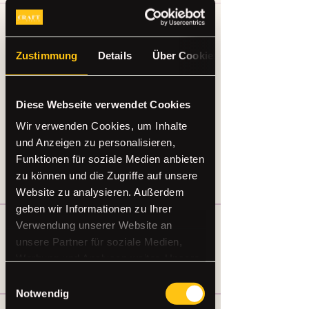
hallo3224
hallo3224
22. März 2025
Willkommen in der Gruppe! Hier kannst 
Zustimmung
Details
Über Cookies
du dich mit anderen Mitgliedern 
vernetzen, Updates erhalten und Fotos 
teilen.
Diese Webseite verwendet Cookies
0
Wir verwenden Cookies, um Inhalte
0
18
und Anzeigen zu personalisieren,
Funktionen für soziale Medien anbieten
Write a comment...
zu können und die Zugriffe auf unsere
Website zu analysieren. Außerdem
geben wir Informationen zu Ihrer
Verwendung unserer Website an
Info
Willkommen in der Gruppe! Hier können
unsere Partner für soziale Medien,
sich Mitglieder austau
...
Werbung und Analysen weiter. Unsere
Weiterlesen
Partner führen diese Informationen
Einwilligungsauswahl
möglicherweise mit weiteren Daten
Notwendig
zusammen, die Sie ihnen bereitgestellt