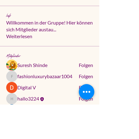
Info
Willkommen in der Gruppe! Hier können
sich Mitglieder austau
...
Weiterlesen
Mitglieder
Suresh Shinde
Folgen
fashionluxurybazaar1004
Folgen
fashionluxurybazaar1004
Digital V
Folgen
hallo3224
Folgen
hallo3224
lily cosk
Folgen
Alle Mitglieder anzeigen (5)