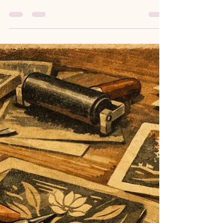
hallo3224
26. Juli
5 Min. Lesezeit
Die schönsten Workshops für
Junggesellinnenabschied
Die schönsten Workshops für
Junggesellinnenabschied: kreative Ideen,
Planungstipps und Formate, bei denen jede
mitmacht und etwas Eigenes mitnimmt.