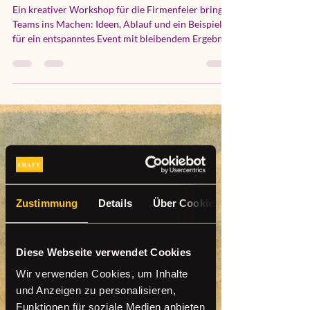
hallo3224
1. Aug.
5 Min. Lesezeit
Kreativer Workshop für die
Firmenfeier als Beispiel
Ein kreativer Workshop für die Firmenfeier bringt
Teams ins Machen: Ideen, Ablauf und ein Beispiel
für ein entspanntes Event mit bleibendem Ergebnis
für alle.
Zustimmung
Details
Über Cookies
Diese Webseite verwendet Cookies
Wir verwenden Cookies, um Inhalte
und Anzeigen zu personalisieren,
Funktionen für soziale Medien anbieten