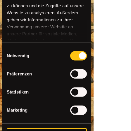
zu können und die Zugriffe auf unsere
Website zu analysieren. Außerdem
geben wir Informationen zu Ihrer
Verwendung unserer Website an
unsere Partner für soziale Medien,
Werbung und Analysen weiter. Unsere
Partner führen diese Informationen
Einwilligungsauswahl
möglicherweise mit weiteren Daten
Notwendig
zusammen, die Sie ihnen bereitgestellt
haben oder die sie im Rahmen Ihrer
Präferenzen
Nutzung der Dienste gesammelt
haben.
Statistiken
Marketing