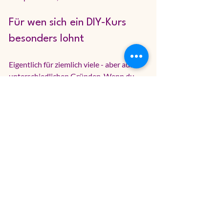
Für wen sich ein DIY-Kurs 
besonders lohnt
Eigentlich für ziemlich viele - aber aus 
unterschiedlichen Gründen. Wenn du 
einen Ausgleich zum Bildschirm suchst, 
ist das Arbeiten mit den Händen oft 
erstaunlich befreiend. Wenn du mit einer 
Freundin etwas Besonderes 
unternehmen willst, entsteht 
automatisch ein gemeinsames Erlebnis. 
Und wenn du eine Gruppe organisierst, 
ist ein DIY-Format oft die seltene 
Mischung aus planbar, aktiv und 
persönlich.
Auch 
für Teams
 kann das sehr gut 