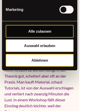
schon wissen, was du tust? Gerade am 
Marketing
Anfang ist eine klare, freundliche 
Ansprache Gold wert. Du musst noch 
nichts können - und genau so sollte sich 
der Kurs auch anfühlen.
Alle zulassen
Warum viele Anfänger 
Auswahl erlauben
gerade in Gruppen leichter 
starten
Ablehnen
Allein kreativ zu werden klingt in der 
Theorie gut, scheitert aber oft an der 
Praxis. Man kauft Material, schaut 
Tutorials, ist von der Auswahl erschlagen 
und verliert nach zwanzig Minuten die 
Lust. In einem Workshop fällt dieser 
Einstieg deutlich leichter, weil der 