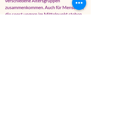
verschiedene Altersgruppen 
zusammenkommen. Auch für Menschen, 
die sonst ungern im Mittelpunkt stehen, 
ist ein Workshop oft angenehm. Die 
Aufmerksamkeit verteilt sich auf das 
gemeinsame Tun, nicht nur auf die 
Geburtstagsperson.
Wenn du in Düsseldorf oder Umgebung 
nach einer unkomplizierten Idee suchst, 
die besonders, herzlich und 
anfängerfreundlich ist, kann ein Ort wie 
THE CRAFT STUDIO genau die richtige 
Bühne dafür sein. Nicht geschniegelt, 
nicht verkopft - einfach gemeinsam 
machen, ausprobieren und mit etwas 
Schönem nach Hause gehen.
Die beste Idee ist die, bei 