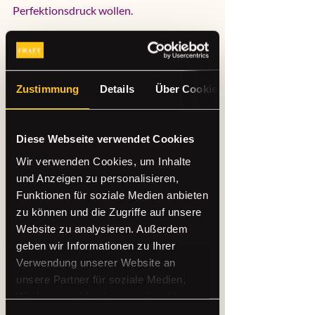
Perfektionsdruck wollen.
Für gemischte Gruppen ohne 
kreative Vorerfahrung
Zustimmung
Details
Über Cookies
Wenn du schon ahnst, dass manche beim 
Wort Workshop innerlich einen Schritt 
zurückgehen, wähle ein Format mit 
Diese Webseite verwendet Cookies
klaren Zwischenschritten und sichtbaren 
Wir verwenden Cookies, um Inhalte
Erfolgserlebnissen. 
Punch Needle
, 
und Anzeigen zu personalisieren,
Kerzengestaltung oder Glasbemalung 
Funktionen für soziale Medien anbieten
sind dafür stark, weil man schnell ins Tun 
zu können und die Zugriffe auf unsere
kommt und schon früh sieht, dass es gut 
Website zu analysieren. Außerdem
wird.
geben wir Informationen zu Ihrer
Verwendung unserer Website an
Gerade bei Geburtstagen gilt: Lieber ein 
unsere Partner für soziale Medien,
zugängliches Format, bei dem alle 
Werbung und Analysen weiter. Unsere
mitmachen, als eine Idee, die auf dem 
Partner führen diese Informationen